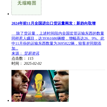
2024年前11月全国进出口货运量阐发：新趋向取增
除了货运量，上述时间段内全国监管运输东西的数量
同样惹人瞩目，达39361686辆艘，增幅高达26。9%。此
中11月份的运输东西数量为3695822辆，较客岁同期添
加...
来源：
贸易资讯
点击数：
115
时间：
2025-02-02