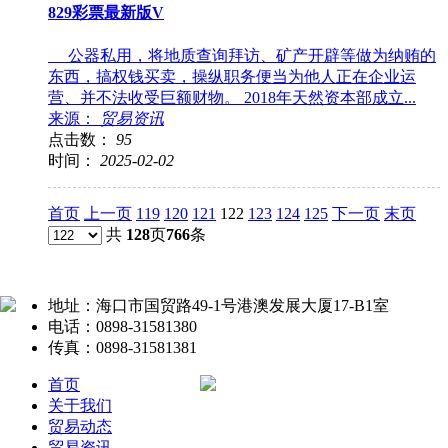
829彩票最新版V
公器私用，将地质查询拜访、矿产开辟等做为纳贿的
东西，搞权钱买卖，操纵职务便当为他人正在企业运
营、并不法收受巨额财物。 2018年天然资本部成立...
来源：
贸易资讯
点击数：
95
时间：
2025-02-02
首页
上一页
119
120
121
122
123
124
125
下一页
末页
共
128
页
766
条
地址：海口市国贸路49-1号港澳发展大厦17-B1室
电话：0898-31581380
传真：0898-31581381
首页
关于我们
贸易动态
贸易资讯