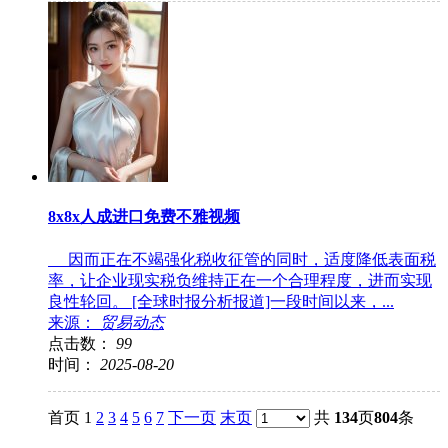
8x8x人成进口免费不雅视频
因而正在不竭强化税收征管的同时，适度降低表面税
率，让企业现实税负维持正在一个合理程度，进而实现
良性轮回。 [全球时报分析报道]一段时间以来，...
来源：
贸易动态
点击数：
99
时间：
2025-08-20
首页 1
2
3
4
5
6
7
下一页
末页
共
134
页
804
条