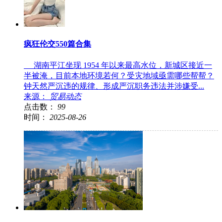
疯狂伦交550篇合集
湖南平江坐现 1954 年以来最高水位，新城区接近一
半被淹，目前本地环境若何？受灾地域亟需哪些帮帮？
钟天然严沉违的规律、形成严沉职务违法并涉嫌受...
来源：
贸易动态
点击数：
99
时间：
2025-08-26